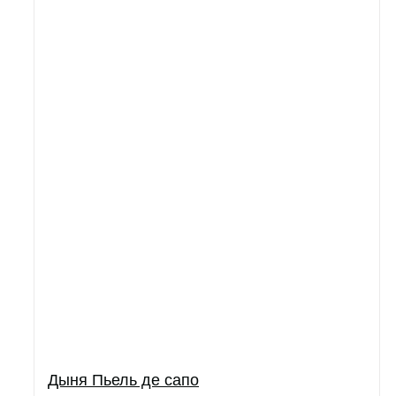
Дыня Пьель де сапо