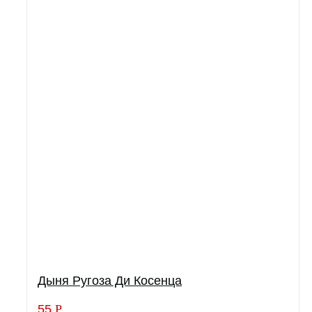
Дыня Ругоза Ди Косенца
55
Р