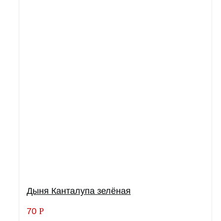
Дыня Канталупа зелёная
70
Р