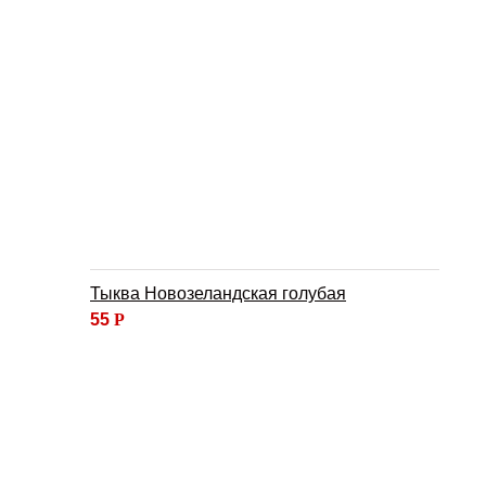
Тыква Новозеландская голубая
55
Р