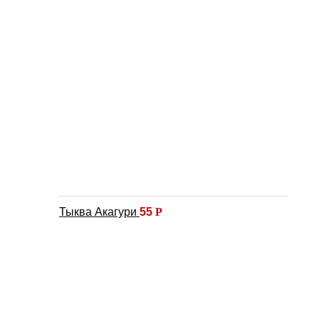
Тыква Акагури
55
Р