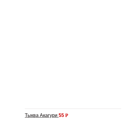
Тыква Акагури
55
Р