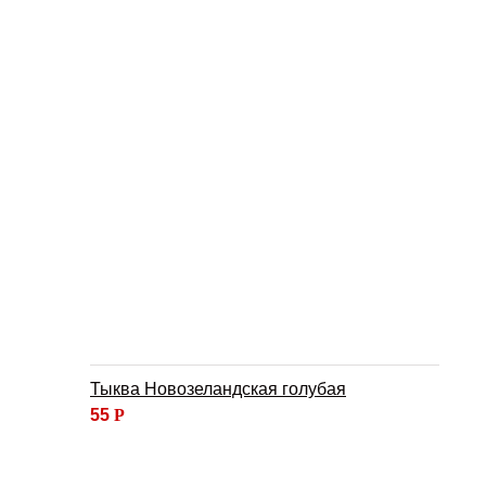
Тыква Новозеландская голубая
55
Р