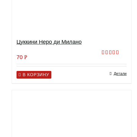
Цуккини Неро ди Милано
70
Р
Оценка
5.00
из 5
Детали
В КОРЗИНУ