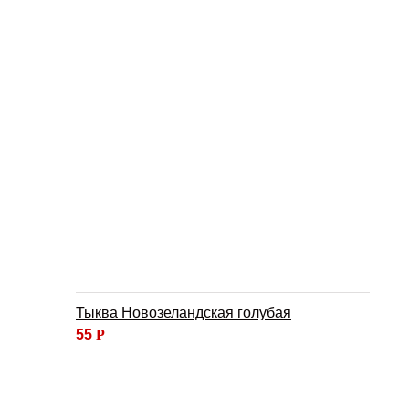
Тыква Новозеландская голубая
55
Р