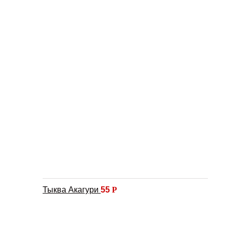
Тыква Акагури
55
Р