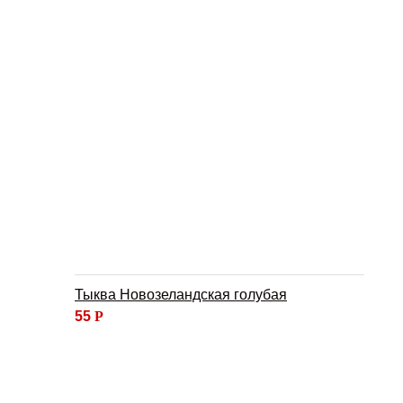
Тыква Новозеландская голубая
55
Р