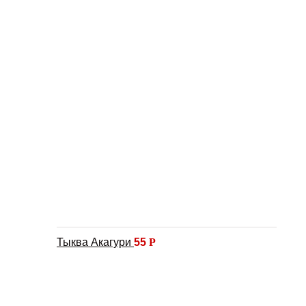
Тыква Акагури
55
Р