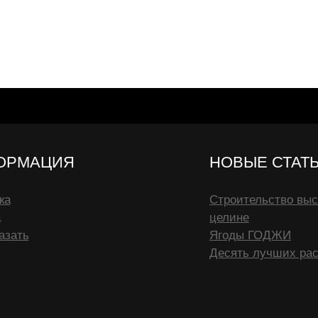
ОРМАЦИЯ
НОВЫЕ СТАТ
ка
Строительство выс
а
целине
азать
Ягоды ГОДЖИ
Десять лучших рас