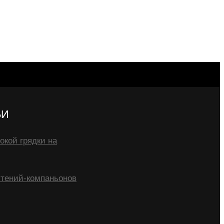
ЬИ
окой грядки на
тений-компаньонов