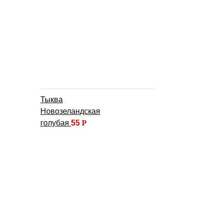
Тыква
Новозеландская
голубая
55
Р