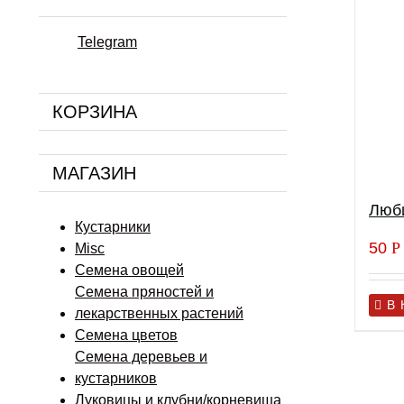
Telegram
КОРЗИНА
МАГАЗИН
Люб
Кустарники
50
Р
Misc
Семена овощей
Семена пряностей и
В
лекарственных растений
Семена цветов
Семена деревьев и
кустарников
Луковицы и клубни/корневища