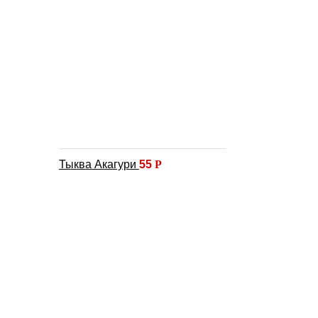
Тыква Акагури
55
Р