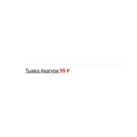
Тыква Акагури
55
Р