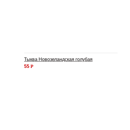
Тыква Новозеландская голубая
55
Р