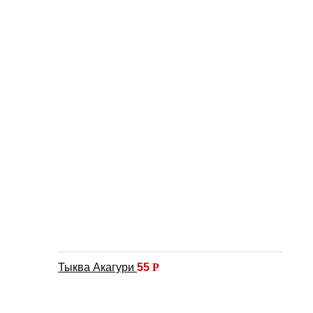
Тыква Акагури
55
Р