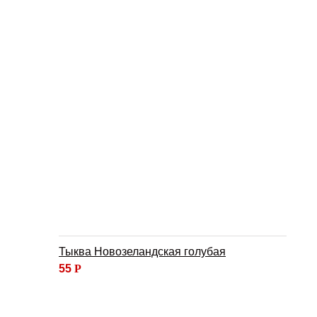
Тыква Новозеландская голубая
55
Р