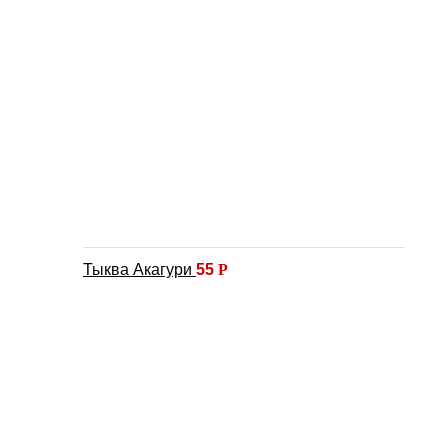
Тыква Акагури
55
Р