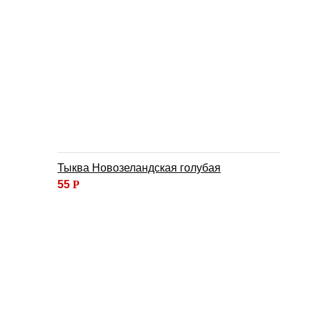
Тыква Новозеландская голубая
55
Р