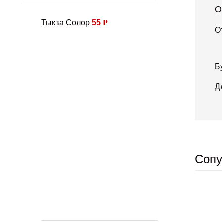
О
Тыква Солор
55
Р
О
Б
Д
Сопу