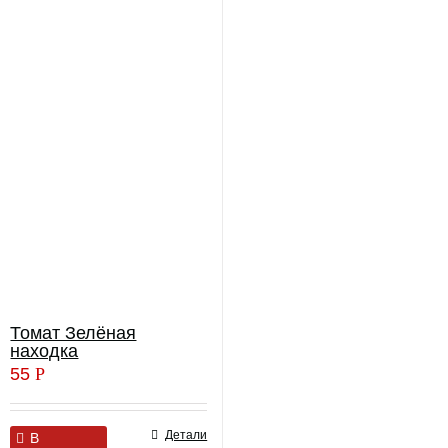
Томат Зелёная
находка
55
Р
Детали
В