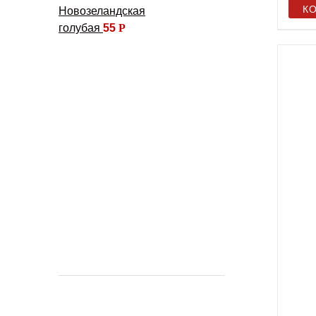
К
Новозеландская
голубая
55
Р