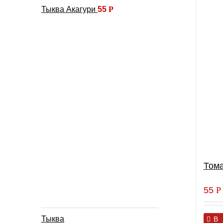
Тыква Акагури
55
Р
Тома
55
Р
Тыква
В