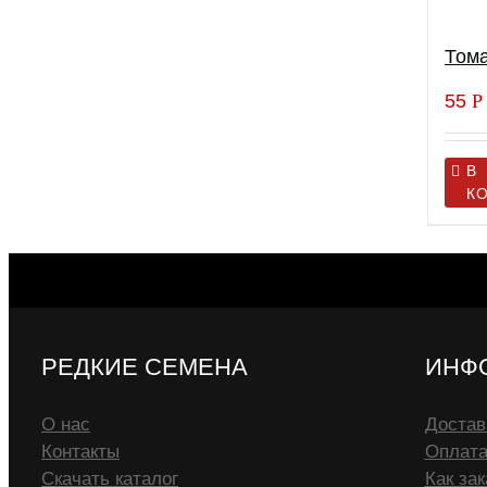
Тома
55
Р
В
К
РЕДКИЕ СЕМЕНА
ИНФ
О нас
Достав
Контакты
Оплат
Скачать каталог
Как зак