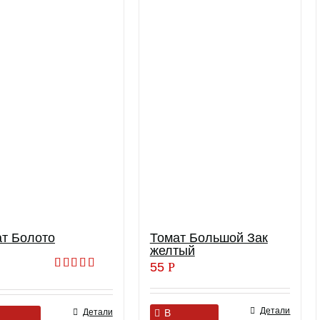
т Болото
Томат Большой Зак
желтый
55
Р
Оценка
5.00
из 5
Детали
Детали
В