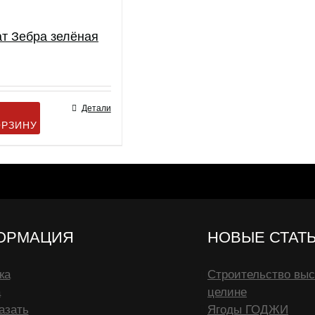
т Зебра зелёная
Детали
ОРЗИНУ
ОРМАЦИЯ
НОВЫЕ СТАТ
ка
Строительство выс
а
целине
азать
Ягоды ГОДЖИ