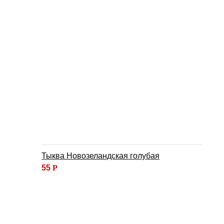
Тыква Новозеландская голубая
55
Р