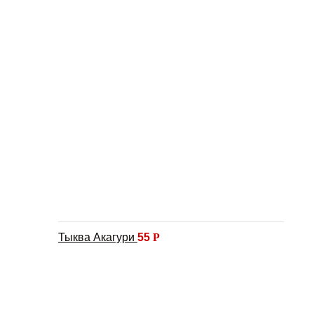
Тыква Акагури
55
Р