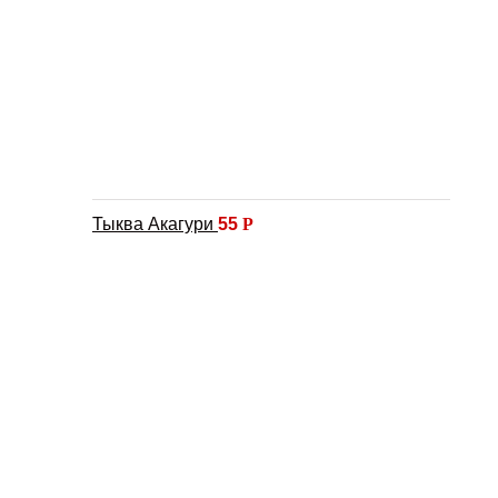
Тыква Акагури
55
Р