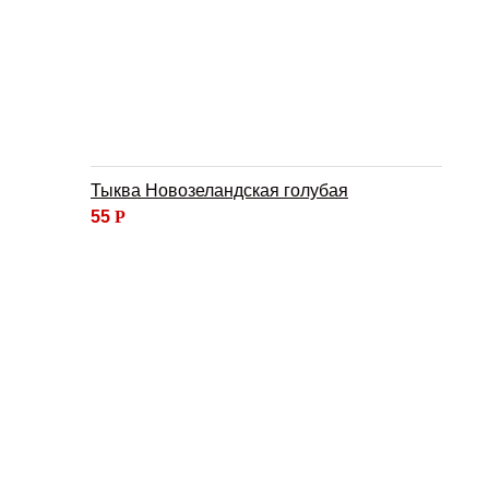
Тыква Новозеландская голубая
55
Р