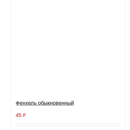
Фенхель обыкновенный
45
Р