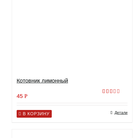
Котовник лимонный
45
Р
Оценка
2.00
из 5
Детали
В КОРЗИНУ