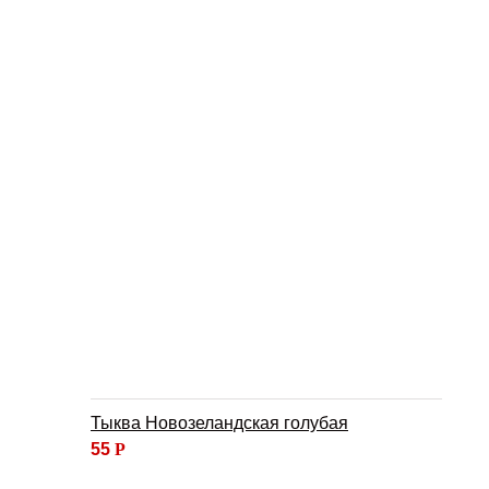
Тыква Новозеландская голубая
55
Р