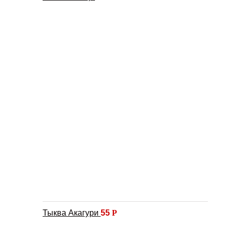
Тыква Акагури
55
Р