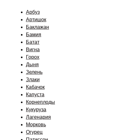
Арбуз
Артишок
Баклажан
Бамия
Батат
Вигна
Горох
Дыня
Зелень
Злаки
Кабачок
Капуста
Корнеплоды
Кукуруза
Лагенария
Морковь
Огурец
Патиссон