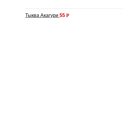
Тыква Акагури
55
Р