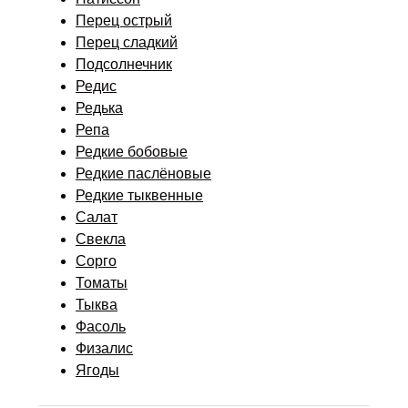
Перец острый
Перец сладкий
Подсолнечник
Редис
Редька
Репа
Редкие бобовые
Редкие паслёновые
Редкие тыквенные
Салат
Свекла
Сорго
Томаты
Тыква
Фасоль
Физалис
Ягоды