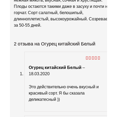
нежная мякоть, вкусная, сочная и хрустящая.
Плоды остаются такими даже в засуху и почти не
горчат. Сорт салатный, белошипый,
длинноплетистый, высокоурожайный. Созревает
за 50-55 дней.
2 отзыва на
Огурец китайский Белый
Оценка
5
Огурец китайский Белый
–
из 5
18.03.2020
Это действительно очень вкусный и
красивый сорт. Я бы сказала
деликатесный ))