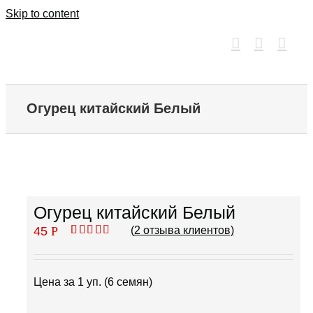
Skip to content
Огурец китайский Белый
Огурец китайский Белый
45
Р
(
2
отзыва клиентов)
Рейтинг
1
5.00
из 5 на
основе
опроса
Цена за 1 уп. (6 семян)
пользователя