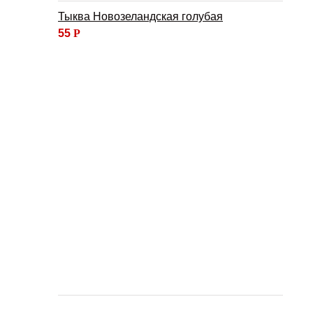
Тыква Новозеландская голубая
55
Р