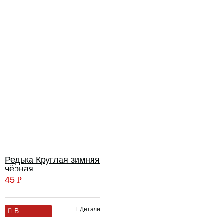
Редька Круглая зимняя
чёрная
45
Р
Детали
В