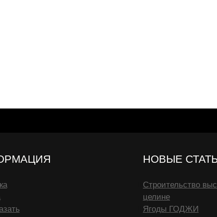
ОРМАЦИЯ
НОВЫЕ СТАТ
ка
Строительство выс
а
целине
азать
Ягоды ГОДЖИ