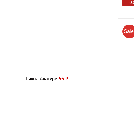
К
Sale
Тыква Акагури
55
Р