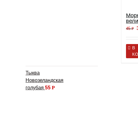
Мор
вели
45
Р
В
К
Тыква
Новозеландская
голубая
55
Р