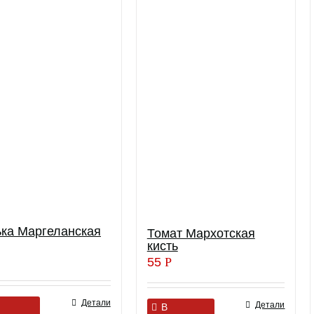
ка Маргеланская
Томат Мархотская
кисть
55
Р
Детали
Детали
В