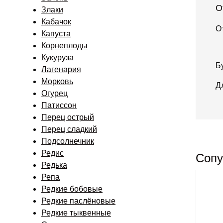
О
Злаки
Кабачок
О
Капуста
Корнеплоды
Кукуруза
Б
Лагенария
Морковь
Д
Огурец
Патиссон
Перец острый
Перец сладкий
Подсолнечник
Редис
Сопу
Редька
Репа
Редкие бобовые
Редкие паслёновые
Редкие тыквенные