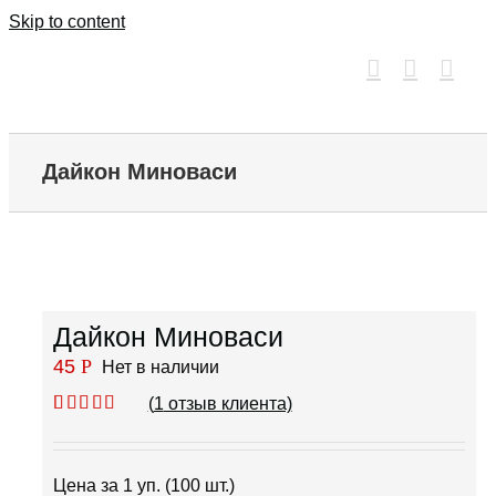
Skip to content
Дайкон Миноваси
Дайкон Миноваси
45
Р
Нет в наличии
(
1
отзыв клиента)
Рейтинг
1
5.00
из 5 на
основе
опроса
Цена за 1 уп. (100 шт.)