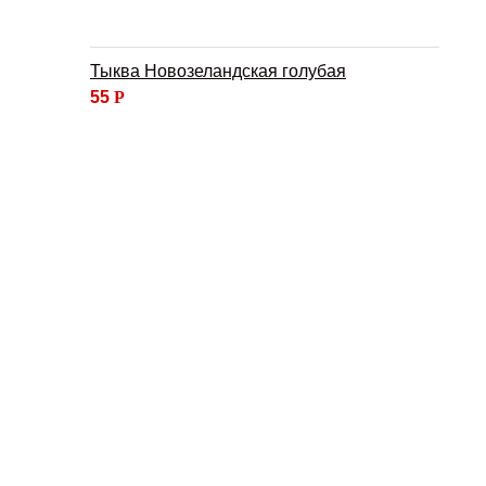
Тыква Новозеландская голубая
55
Р