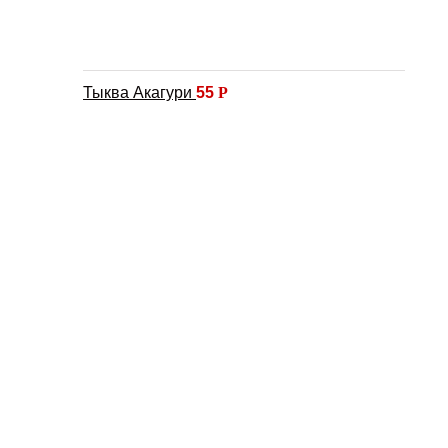
Тыква Акагури
55
Р