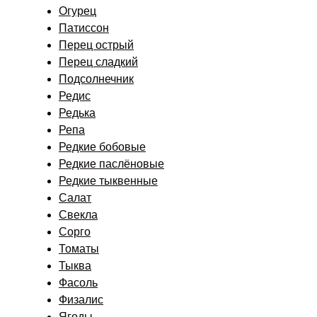
Огурец
Патиссон
Перец острый
Перец сладкий
Подсолнечник
Редис
Редька
Репа
Редкие бобовые
Редкие паслёновые
Редкие тыквенные
Салат
Свекла
Сорго
Томаты
Тыква
Фасоль
Физалис
Ягоды