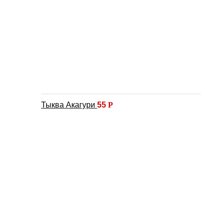
Тыква Акагури
55
Р