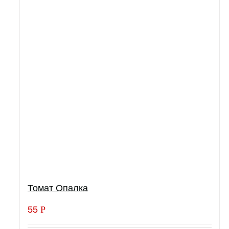
Томат Опалка
55
Р