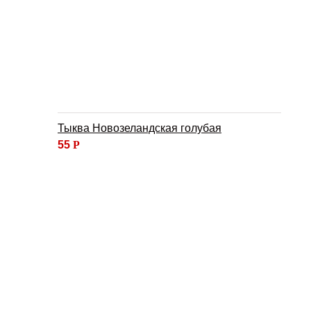
Тыква Новозеландская голубая
55
Р