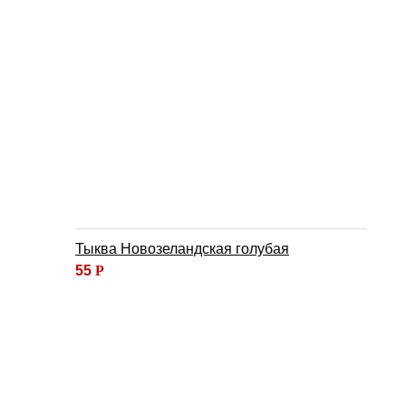
Тыква Новозеландская голубая
55
Р