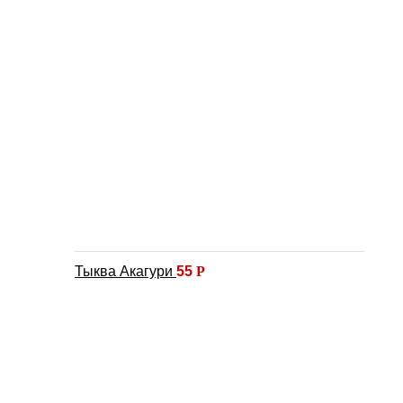
Тыква Акагури
55
Р