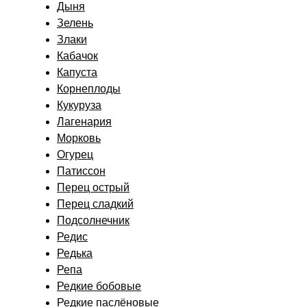
Дыня
Зелень
Злаки
Кабачок
Капуста
Корнеплоды
Кукуруза
Лагенария
Морковь
Огурец
Патиссон
Перец острый
Перец сладкий
Подсолнечник
Редис
Редька
Репа
Редкие бобовые
Редкие паслёновые