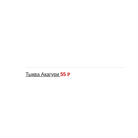
Тыква Акагури
55
Р