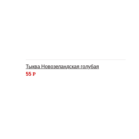
Тыква Новозеландская голубая
55
Р