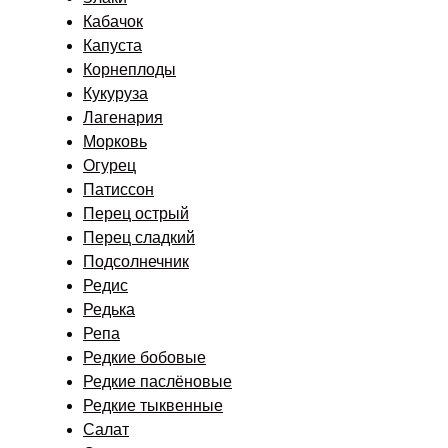
Кабачок
Капуста
Корнеплоды
Кукуруза
Лагенария
Морковь
Огурец
Патиссон
Перец острый
Перец сладкий
Подсолнечник
Редис
Редька
Репа
Редкие бобовые
Редкие паслёновые
Редкие тыквенные
Салат