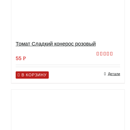
Томат Сладкий конерос розовый
55
Р
Оценка
5.00
из 5
Детали
В КОРЗИНУ