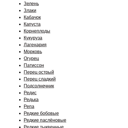
Зелень
Злаки
Кабачок
Капуста
Корнеплоды
Кукуруза
Лагенария
Морковь
Огурец
Патиссон
Перец острый
Перец сладкий
Подсолнечник
Редис
Редька
Репа
Редкие бобовые
Редкие паслёновые
Редкие тыквенные