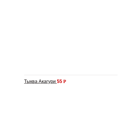
Тыква Акагури
55
Р