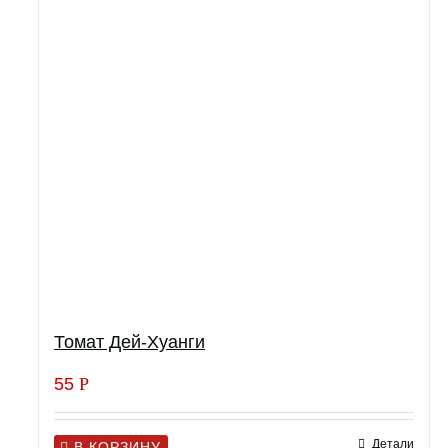
Томат Дей-Хуанги
55
Р
Детали
В КОРЗИНУ