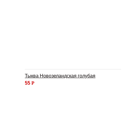
Тыква Новозеландская голубая
55
Р