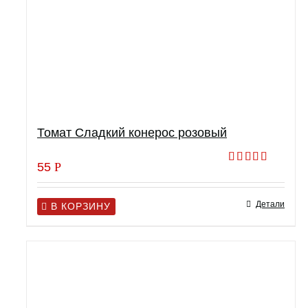
Томат Сладкий конерос розовый
55
Р
Оценка
5.00
из 5
Детали
В КОРЗИНУ