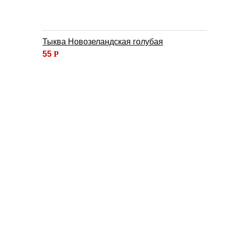
Тыква Новозеландская голубая
55
Р