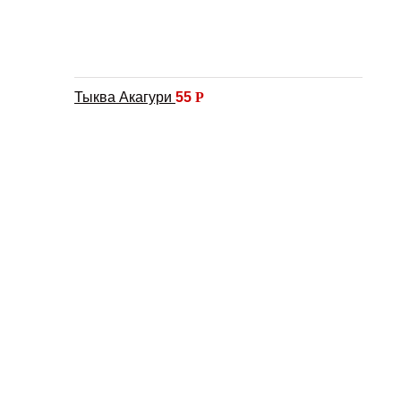
Тыква Акагури
55
Р