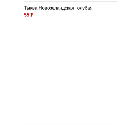
Тыква Новозеландская голубая
55
Р