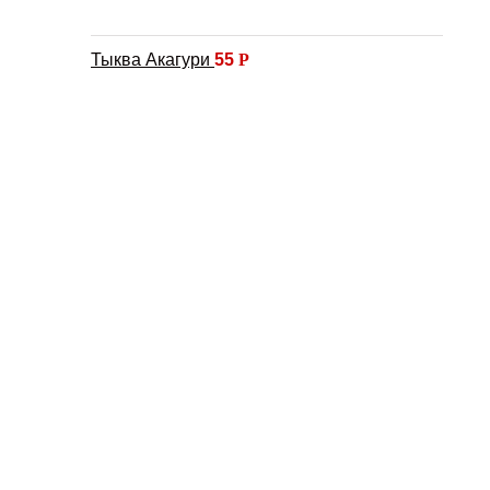
Тыква Акагури
55
Р