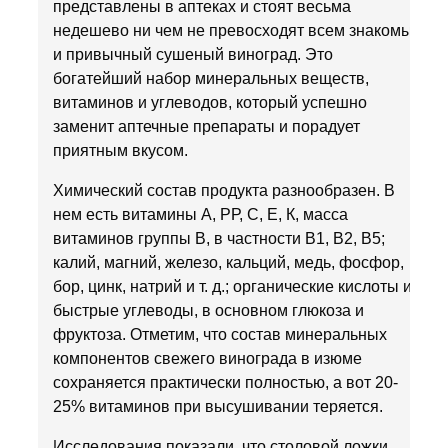
представлены в аптеках и стоят весьма
недешево ни чем не превосходят всем знакомый
и привычный сушеный виноград. Это
богатейший набор минеральных веществ,
витаминов и углеводов, который успешно
заменит аптечные препараты и порадует
приятным вкусом.
Химический состав продукта разнообразен. В
нем есть витамины А, РР, С, Е, К, масса
витаминов группы В, в частности В1, В2, В5;
калий, магний, железо, кальций, медь, фосфор,
бор, цинк, натрий и т. д.; органические кислоты и
быстрые углеводы, в основном глюкоза и
фруктоза. Отметим, что состав минеральных
компонентов свежего винограда в изюме
сохраняется практически полностью, а вот 20-
25% витаминов при высушивании теряется.
Исследования показали, что столовой ложки