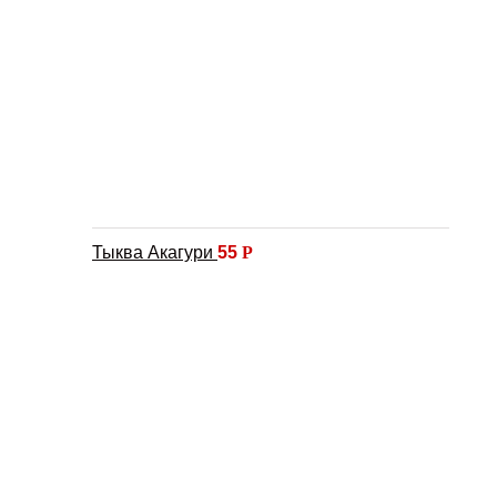
Тыква Акагури
55
Р