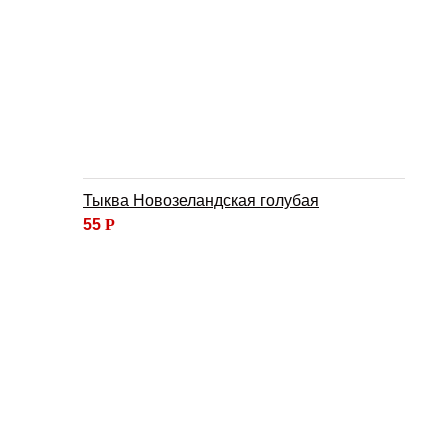
Тыква Новозеландская голубая
55
Р