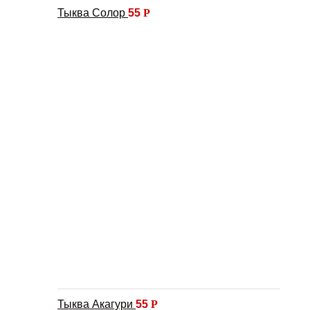
Тыква Солор
55
Р
Тыква Акагури
55
Р