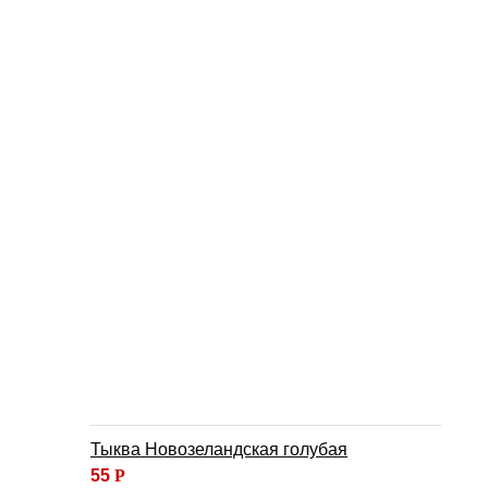
Тыква Новозеландская голубая
55
Р