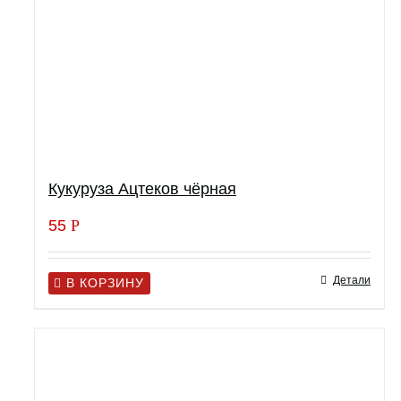
Кукуруза Ацтеков чёрная
55
Р
Детали
В КОРЗИНУ