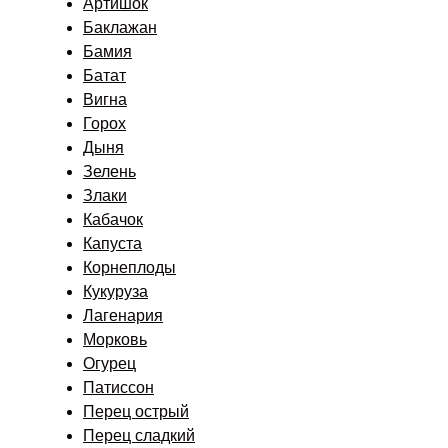
Артишок
Баклажан
Бамия
Батат
Вигна
Горох
Дыня
Зелень
Злаки
Кабачок
Капуста
Корнеплоды
Кукуруза
Лагенария
Морковь
Огурец
Патиссон
Перец острый
Перец сладкий