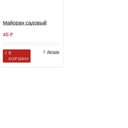
Майоран садовый
45
Р
Детали
В
КОРЗИНУ