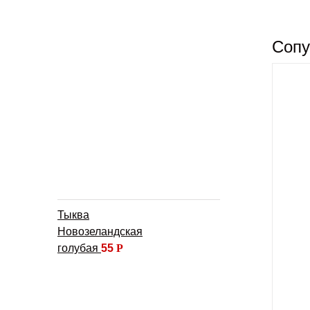
Сопу
Тыква
Новозеландская
голубая
55
Р