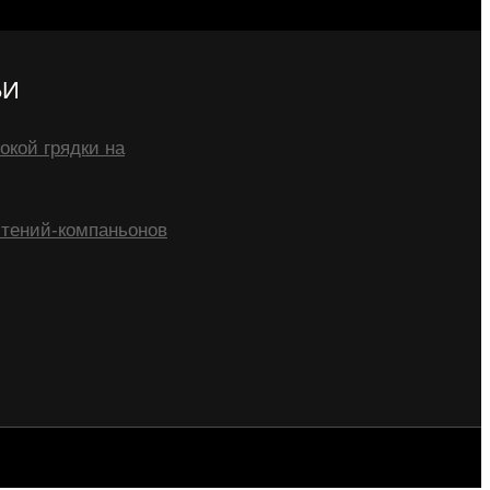
ЬИ
окой грядки на
тений-компаньонов