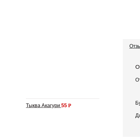
Отзы
О
О
Б
Тыква Акагури
55
Р
Д