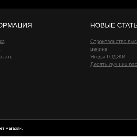
ОРМАЦИЯ
НОВЫЕ СТАТ
ка
Строительство выс
а
целине
азать
Ягоды ГОДЖИ
Десять лучших рас
ет магазин.