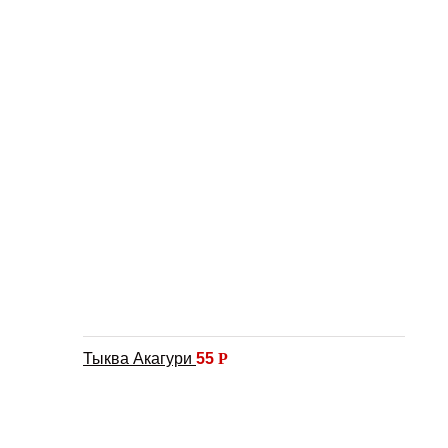
Тыква Акагури
55
Р