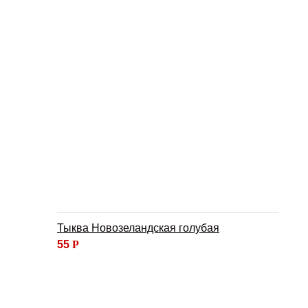
Тыква Новозеландская голубая
55
Р