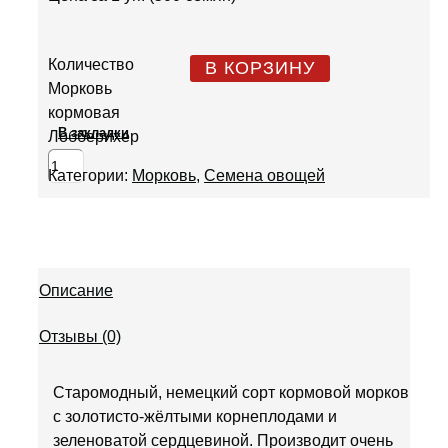
Количество
В КОРЗИНУ
Морковь
кормовая
В закладки
Лобберихер
Категории:
Морковь
,
Семена овощей
Описание
Отзывы (0)
Старомодный, немецкий сорт кормовой моркови
с золотисто-жёлтыми корнеплодами и
зеленоватой сердцевиной. Производит очень