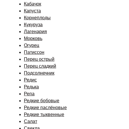
Кабачок
Капуста
Корнеплоды
Кукуруза
Лагенария
Морковь
Огурец
Патиссон
Перец острый
Перец сладкий
Подсолнечник
Редис
Редька
Репа
Редкие бобовые
Редкие паслёновые
Редкие тыквенные
Салат
Свекла