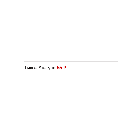
Тыква Акагури
55
Р