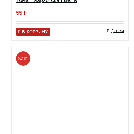
Томат Мархотская кисть
55
Р
Детали
В КОРЗИНУ
Sale!