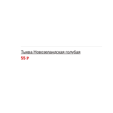
Тыква Новозеландская голубая
55
Р