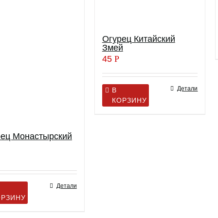
Огурец Китайский
Змей
45
Р
Детали
В
КОРЗИНУ
рец Монастырский
Детали
ОРЗИНУ