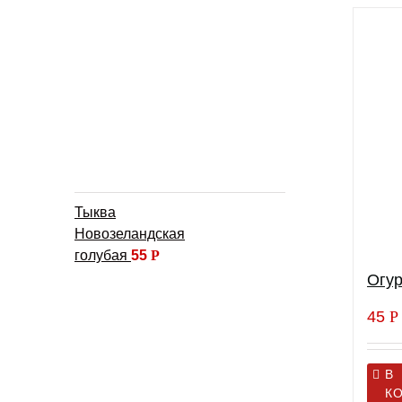
Тыква
Новозеландская
голубая
55
Р
Огур
45
Р
В
К