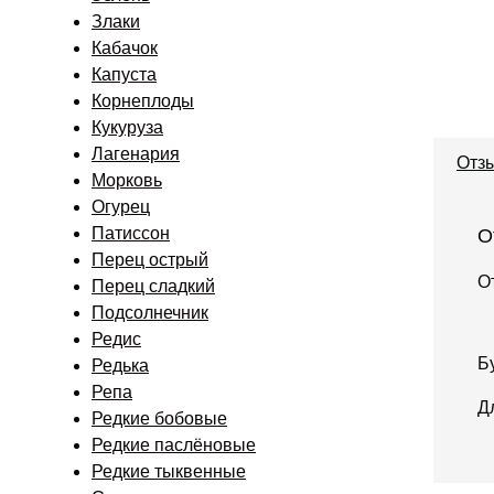
Злаки
Кабачок
Капуста
Корнеплоды
Кукуруза
Лагенария
Отзы
Морковь
Огурец
Патиссон
О
Перец острый
О
Перец сладкий
Подсолнечник
Редис
Б
Редька
Репа
Д
Редкие бобовые
Редкие паслёновые
Редкие тыквенные