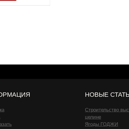
ОРМАЦИЯ
НОВЫЕ СТАТ
ка
Строительство выс
а
целине
азать
Ягоды ГОДЖИ