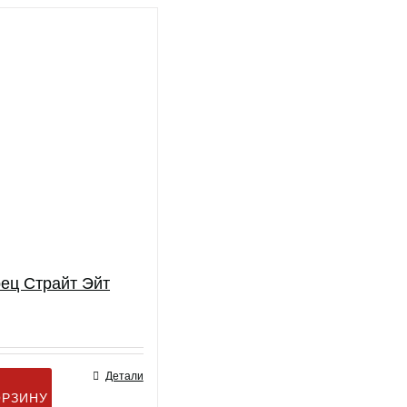
ец Страйт Эйт
Детали
ОРЗИНУ