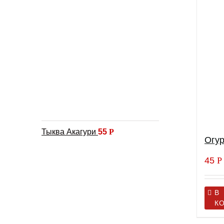
Тыква Акагури
55
Р
Огу
45
Р
В
К