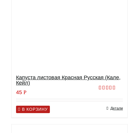
Капуста листовая Красная Русская (Кале,
Кейл)
45
Р
Оценка
5.00
из 5
Детали
В КОРЗИНУ