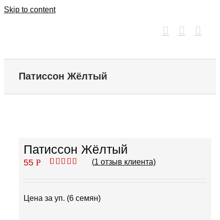
Skip to content
Патиссон Жёлтый
Патиссон Жёлтый
55
Р
(
1
отзыв клиента)
Рейтинг
1
5.00
из 5 на
основе
опроса
Цена за уп. (6 семян)
пользователя