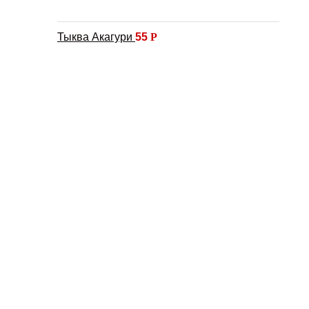
Тыква Акагури
55
Р