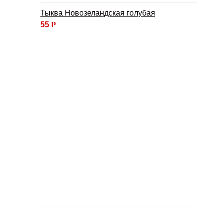
Тыква Новозеландская голубая
55
Р