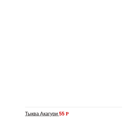
Тыква Акагури
55
Р