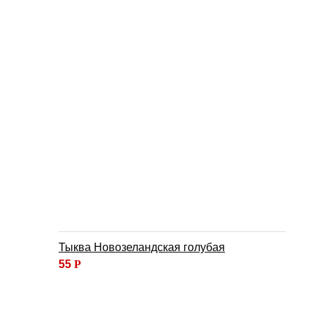
Тыква Новозеландская голубая
55
Р