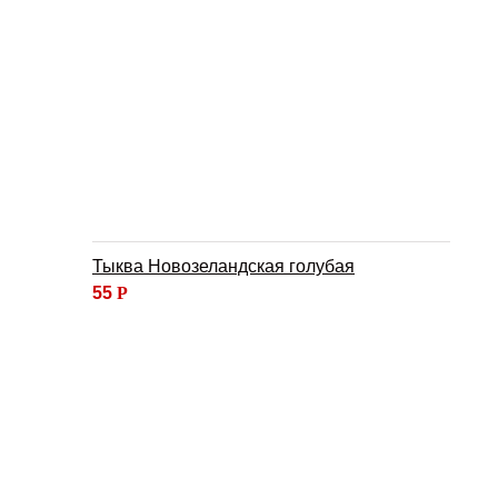
Тыква Новозеландская голубая
55
Р