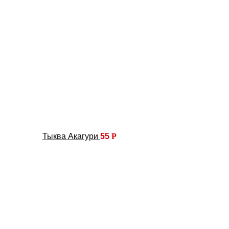
Тыква Акагури
55
Р