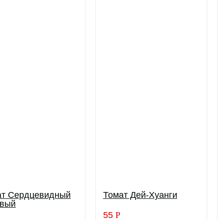
ат Сердцевидный
Томат Дей-Хуанги
овый
55
Р