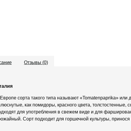
сание
Отзывы (0)
талия
 Европе сорта такого типа называют «Tomatenpaprika» или 
плюснутые, как помидоры, красного цвета, толстостенные, 
одходят для употребления в свежем виде и для фаршировани
рожайный. Сорт подходит для горшечной культуры, принося в