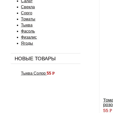
Салат
Свекла
Сорго
Томаты
Тыква
Фасоль
Физалис
Ягоды
НОВЫЕ ТОВАРЫ
Тыква Солор
55
Р
Том
роз
55
Р