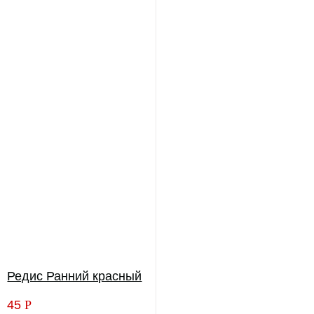
Редис Ранний красный
45
Р