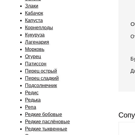
Злаки
Кабачок
Капуста
О
Корнеплоды
Кукуруза
О
Лагенария
Морковь
Огурец
Б
Патиссон
Перец острый
Д
Перец сладкий
Подсолнечник
Редис
Редька
Репа
Сопу
Редкие бобовые
Редкие паслёновые
Редкие тыквенные