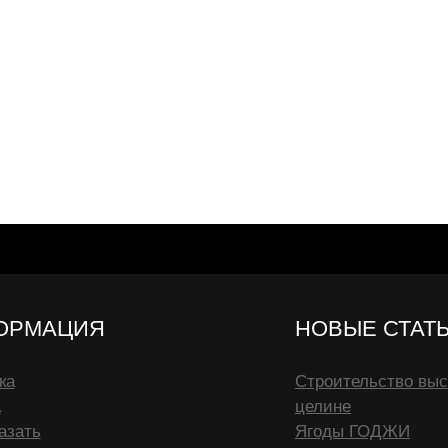
ОРМАЦИЯ
НОВЫЕ СТАТ
ка
Строительство выс
а
целине
азать
Ягоды ГОДЖИ