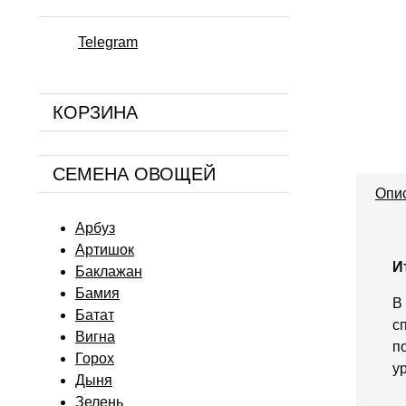
Telegram
КОРЗИНА
СЕМЕНА ОВОЩЕЙ
Опи
Арбуз
Артишок
И
Баклажан
Бамия
В
Батат
с
Вигна
п
Горох
у
Дыня
Зелень