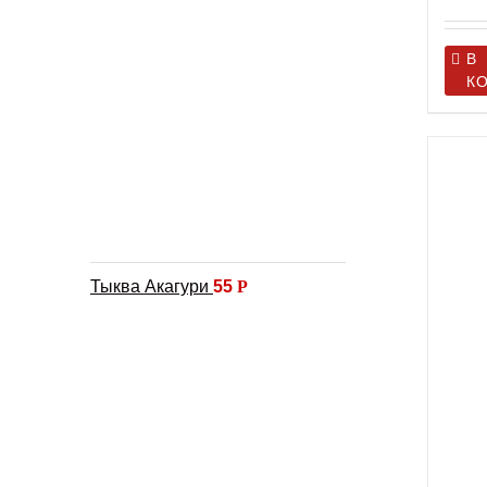
В
К
Тыква Акагури
55
Р