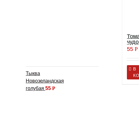
Тома
чудо
55
Р
В
Тыква
К
Новозеландская
голубая
55
Р