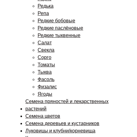
Редька
Репа
Редкие бобовые
Редкие паслёновые
Редкие тыквенные
Салат
Свекла
Сорго
Томаты
Тыква
Фасоль
Физалис
Ягоды
Семена пряностей и лекарственных
растений
Семена цветов
Семена деревьев и кустарников
Луковицы и клубни/корневища