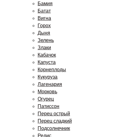
Бамия
Батат
Вигна
Горох
Дыня
Зелень
Злаки
Кабачок
Капуста
Корнеплоды
Кукуруза
Лагенария
Морковь
Огурец
Патиссон
Перец острый
Перец сладкий
Подсолнечник
Редис