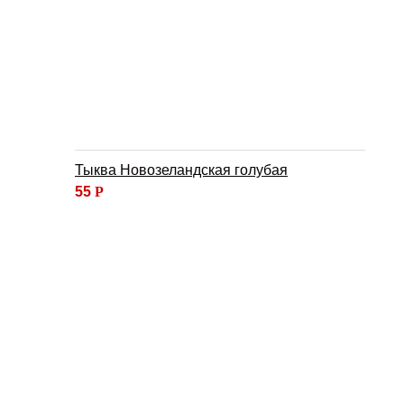
Тыква Новозеландская голубая
55
Р