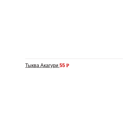
Тыква Акагури
55
Р