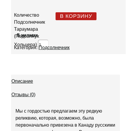
Количество
В КОРЗИНУ
Подсолнечник
Тараумара
В закладки
(Подсолнух
Хольцера)
Категория:
Подсолнечник
Описание
Отзывы (0)
Мы с гордостью предлагаем эту редкую
реликвию, которая, возможно, была
первоначально привезена в Канаду русскими