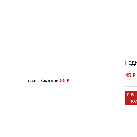
Реди
45
Р
Тыква Акагури
55
Р
В
К