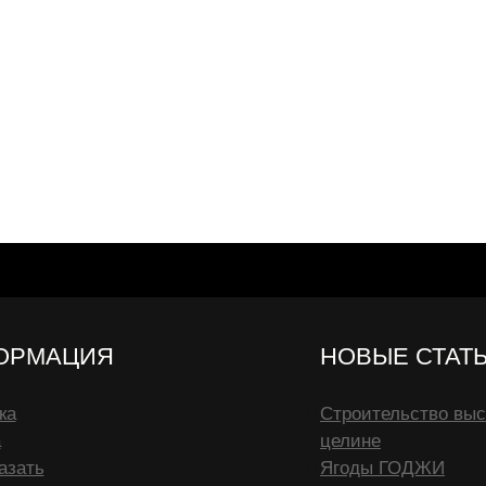
ОРМАЦИЯ
НОВЫЕ СТАТ
ка
Строительство выс
а
целине
азать
Ягоды ГОДЖИ