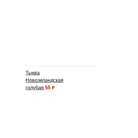
Тыква
Новозеландская
голубая
55
Р