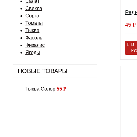
Салат
Свекла
Ред
Сорго
Томаты
45
Р
Тыква
Фасоль
В
Физалис
К
Ягоды
НОВЫЕ ТОВАРЫ
Тыква Солор
55
Р