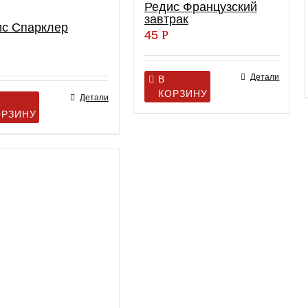
Редис Французский
завтрак
ис Спарклер
45
Р
Детали
В
КОРЗИНУ
Детали
ОРЗИНУ