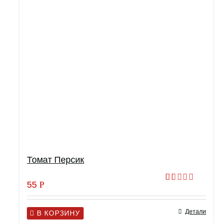
Томат Персик
55
Р
Оценка
1.00
из
Детали
5
В КОРЗИНУ