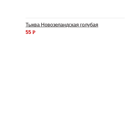
Тыква Новозеландская голубая
55
Р