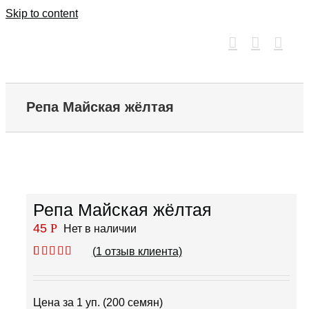
Skip to content
Репа Майская жёлтая
Репа Майская жёлтая
45
Р
Нет в наличии
(
1
отзыв клиента)
Рейтинг
1
5.00
из 5 на
основе
опроса
Цена за 1 уп. (200 семян)