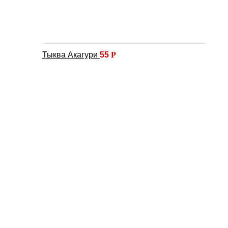
Тыква Акагури
55
Р