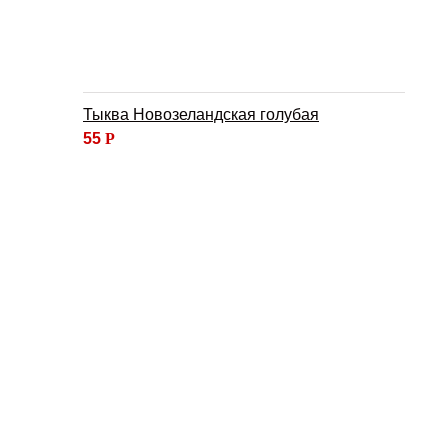
Тыква Новозеландская голубая
55
Р