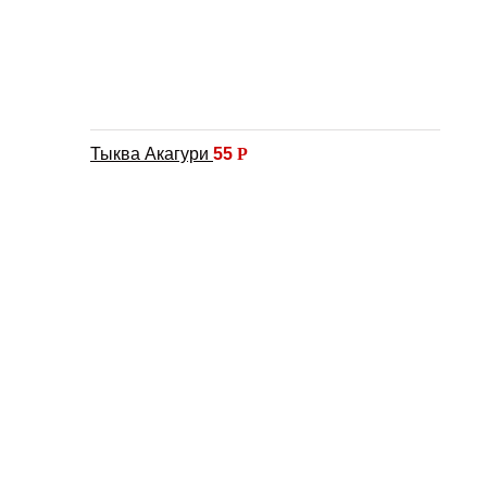
Тыква Акагури
55
Р