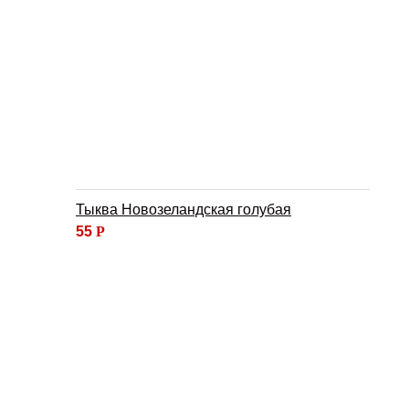
Тыква Новозеландская голубая
55
Р