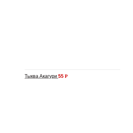
Тыква Акагури
55
Р