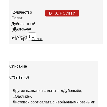
Количество
В КОРЗИНУ
Салат
Дуболистный
В закладки
(Дубовый,
Оаклиф)
Категория:
Салат
Описание
Отзывы (0)
Другие названия салата – «Дубовый»,
«Оаклиф».
Листовой сорт салата с необычными резными