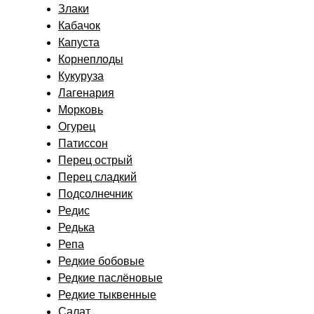
Злаки
Кабачок
Капуста
Корнеплоды
Кукуруза
Лагенария
Морковь
Огурец
Патиссон
Перец острый
Перец сладкий
Подсолнечник
Редис
Редька
Репа
Редкие бобовые
Редкие паслёновые
Редкие тыквенные
Салат