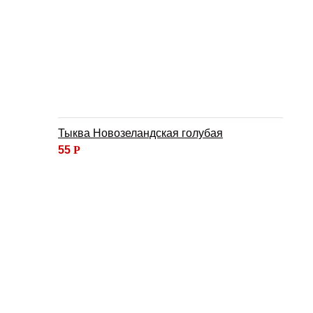
Тыква Новозеландская голубая
55
Р