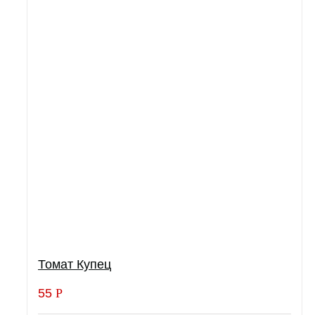
Томат Купец
55
Р