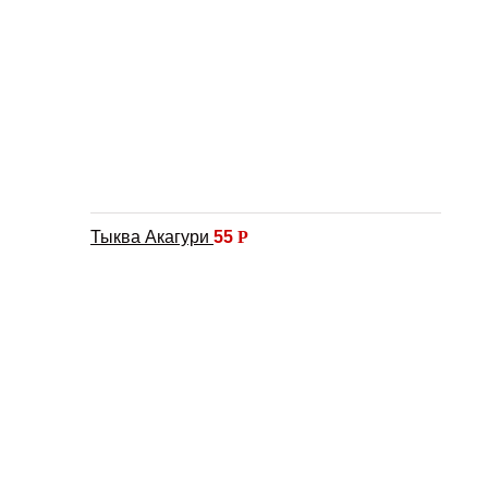
Тыква Акагури
55
Р