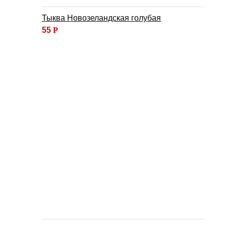
Тыква Новозеландская голубая
55
Р