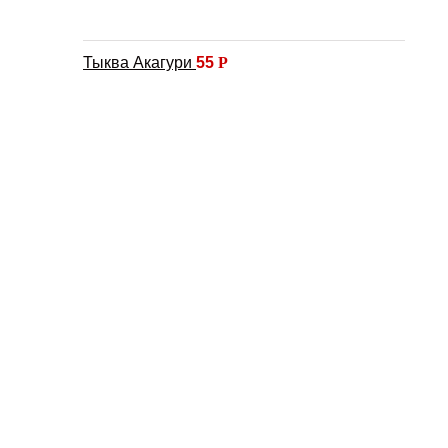
Тыква Акагури
55
Р