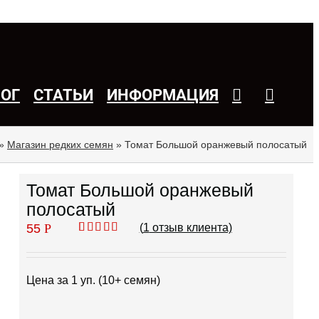
ЛОГ
СТАТЬИ
ИНФОРМАЦИЯ
»
Магазин редких семян
»
Томат Большой оранжевый полосатый
Томат Большой оранжевый
полосатый
55
Р
(
1
отзыв клиента)
Рейтинг
1
5.00
из 5 на
основе
опроса
Цена за 1 уп. (10+ семян)
пользователя