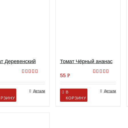
т Деревенский
Томат Чёрный ананас
55
Р
Оценка
Оценка
5.00
из 5
5.00
из 5
Детали
Детали
В
ОРЗИНУ
КОРЗИНУ