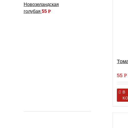
Новозеландская
голубая
55
Р
Тома
55
Р
В
К