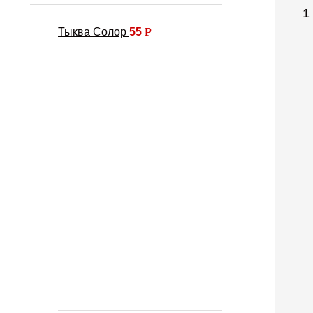
1
Тыква Солор
55
Р