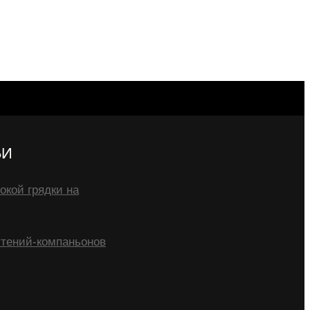
ЬИ
окой грядки на
тений-компаньонов