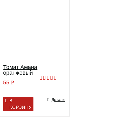
Томат Амана
оранжевый
55
Р
Оценка
2.00
из 5
Детали
В
КОРЗИНУ