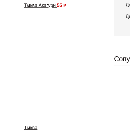
Д
Тыква Акагури
55
Р
Д
Сопу
Тыква