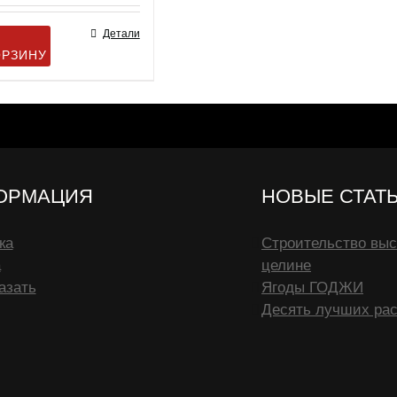
5.00
из 5
Детали
ОРЗИНУ
ОРМАЦИЯ
НОВЫЕ СТАТ
ка
Строительство выс
а
целине
азать
Ягоды ГОДЖИ
Десять лучших рас