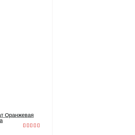
ат Оранжевая
а
Оценка