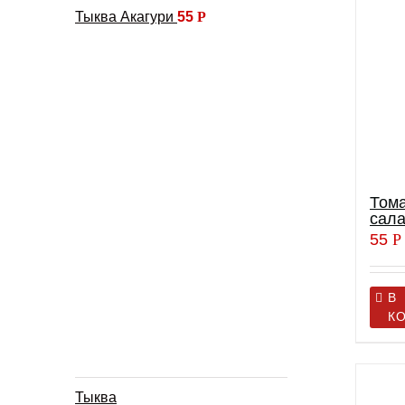
Тыква Акагури
55
Р
Том
сала
55
Р
В
К
Тыква