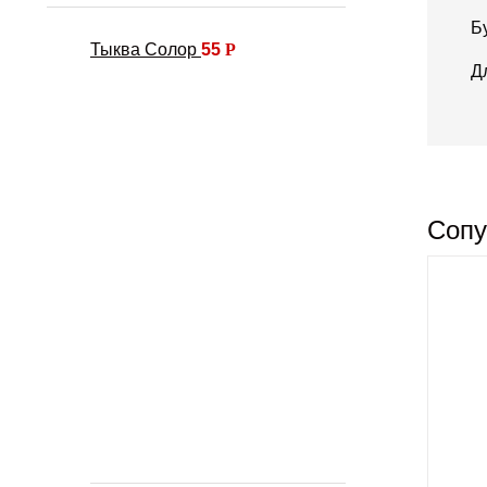
Б
Тыква Солор
55
Р
Д
Сопу