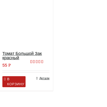
Томат Большой Зак
красный
55
Р
Оценка
5.00
из 5
Детали
В
КОРЗИНУ