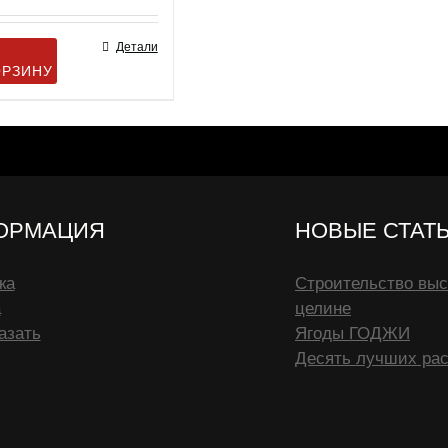
Оценка
5.00
из 5
Детали
ОРЗИНУ
ОРМАЦИЯ
НОВЫЕ СТАТ
ка
Строительство выс
а
целине
азать
Ягоды ГОДЖИ
Десять лучших рас