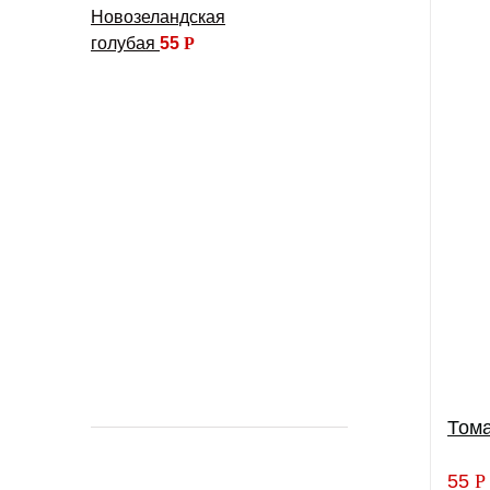
Новозеландская
голубая
55
Р
Том
55
Р