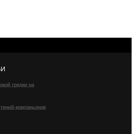
ЬИ
окой грядки на
тений-компаньонов