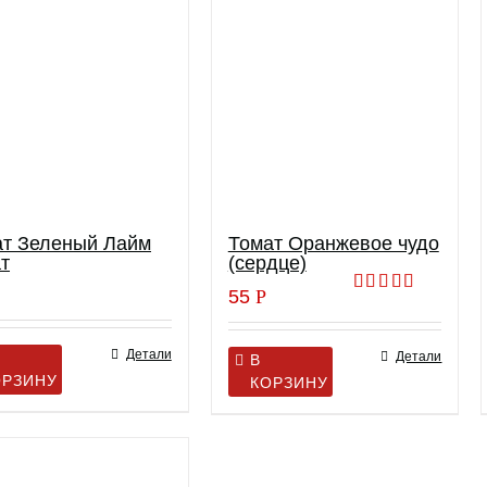
ат Зеленый Лайм
Томат Оранжевое чудо
т
(сердце)
55
Р
Оценка
4.00
из 5
Детали
Детали
В
ОРЗИНУ
КОРЗИНУ