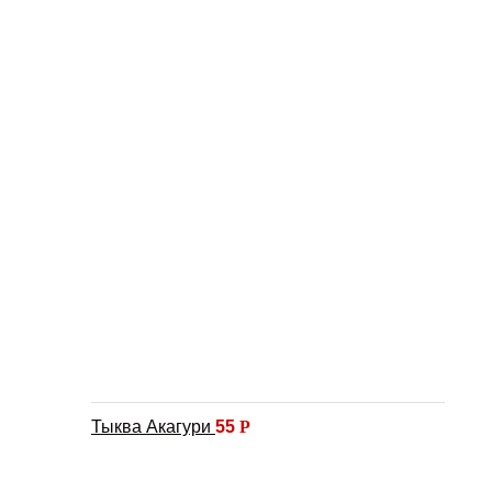
Тыква Акагури
55
Р