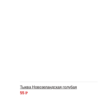
Тыква Новозеландская голубая
55
Р