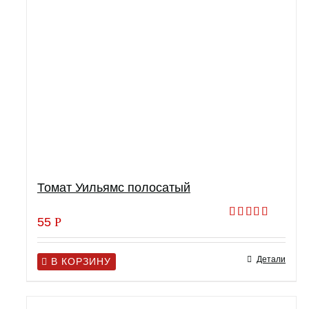
Томат Уильямс полосатый
55
Р
Оценка
5.00
из 5
Детали
В КОРЗИНУ