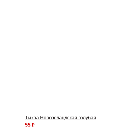
Тыква Новозеландская голубая
55
Р