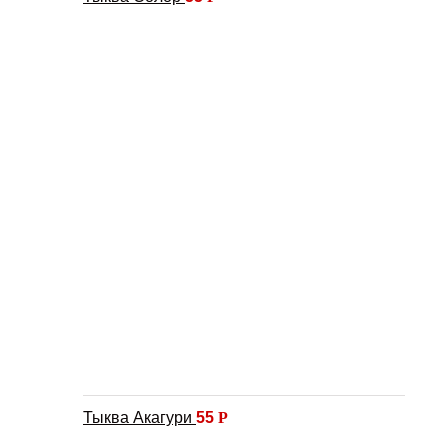
Тыква Акагури
55
Р