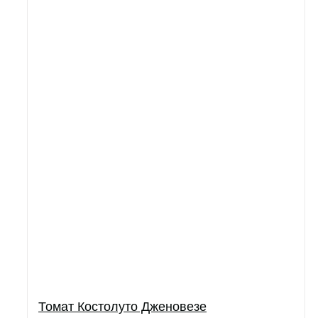
Томат Костолуто Дженовезе