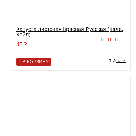
Капуста листовая Красная Русская (Кале,
Кейл)
45
Р
Оценка
5.00
из 5
Детали
В КОРЗИНУ