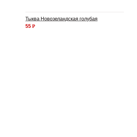
Тыква Новозеландская голубая
55
Р