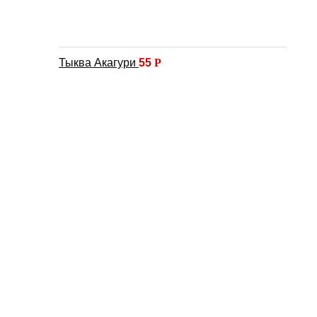
Тыква Акагури
55
Р