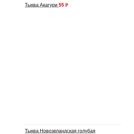
Тыква Акагури
55
Р
Тыква Новозеландская голубая