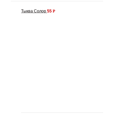
Тыква Солор
55
Р