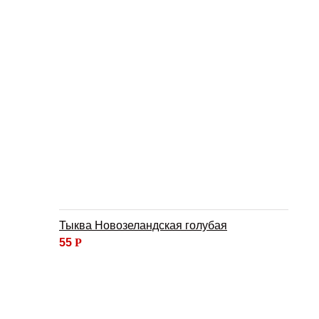
Тыква Новозеландская голубая
55
Р