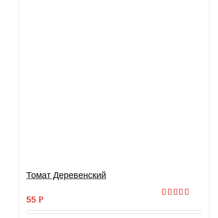
Томат Деревенский
55
Р
Оценка
5.00
из 5