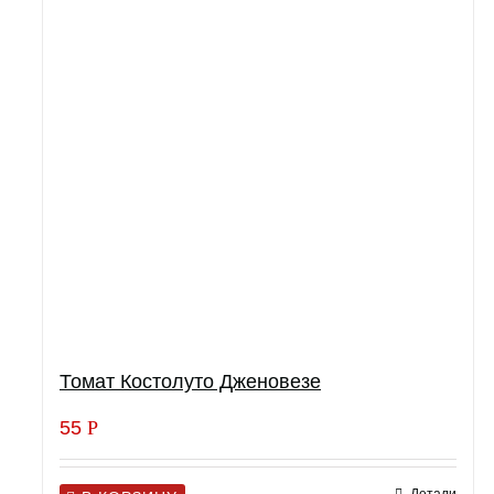
Томат Костолуто Дженовезе
55
Р