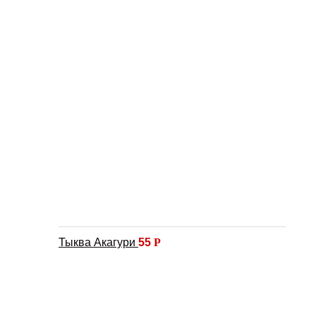
Тыква Акагури
55
Р