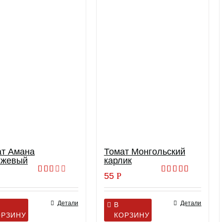
ат Амана
Томат Монгольский
нжевый
карлик
55
Р
Оценка
Оценка
2.00
4.50
из 5
из 5
Детали
Детали
В
ОРЗИНУ
КОРЗИНУ