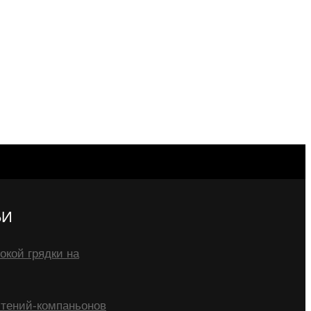
ЬИ
окой грядки на
тений-компаньонов