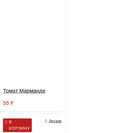
Томат Марманде
55
Р
Детали
В
КОРЗИНУ