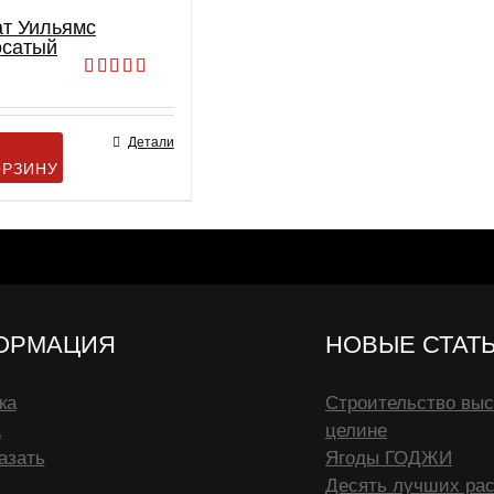
т Уильямс
осатый
Оценка
5.00
из 5
Детали
ОРЗИНУ
ОРМАЦИЯ
НОВЫЕ СТАТ
ка
Строительство выс
а
целине
азать
Ягоды ГОДЖИ
Десять лучших рас