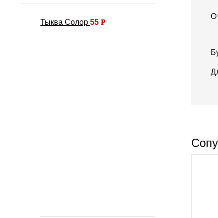
О
Тыква Солор
55
Р
Б
Д
Сопу