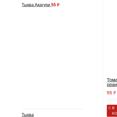
Тыква Акагури
55
Р
Том
ора
55
Р
В
К
Тыква