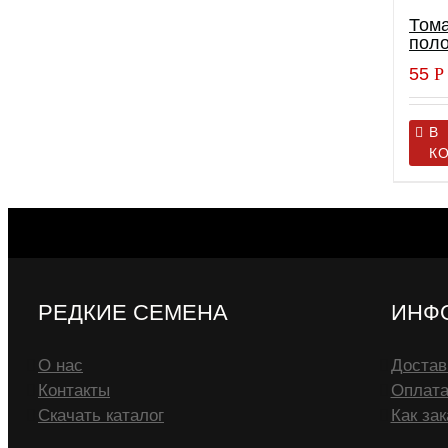
Тома
пол
55
Р
В
К
РЕДКИЕ СЕМЕНА
ИНФ
О нас
Достав
Контакты
Оплат
Скачать каталог
Как зак