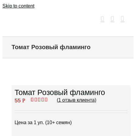
Skip to content
Томат Розовый фламинго
Томат Розовый фламинго
55
Р
(
1
отзыв клиента)
Рейтинг
1
4.00
из 5
на
основе
Цена за 1 уп. (10+ семян)
опроса
пользователя