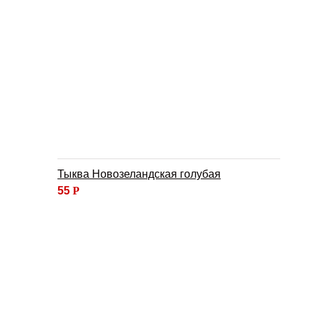
Тыква Новозеландская голубая
55
Р