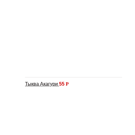
Тыква Акагури
55
Р