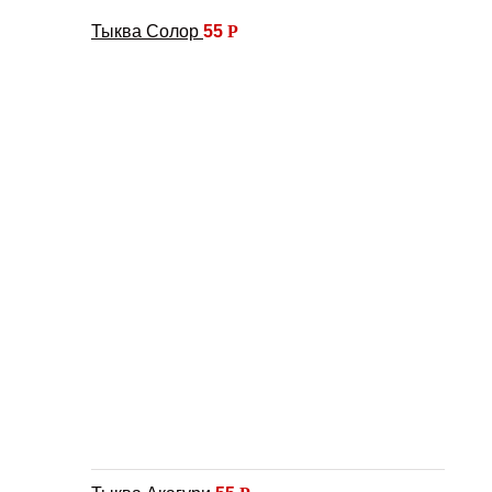
Тыква Солор
55
Р