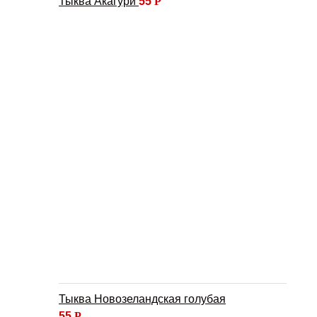
Тыква Акагури
55
Р
Тыква Новозеландская голубая
55
Р