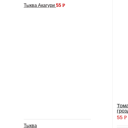
Тыква Акагури
55
Р
Тома
гроз
55
Р
Тыква