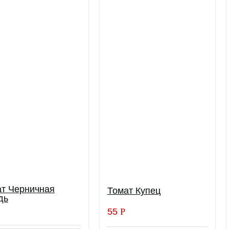
т Черничная
Томат Купец
дь
55
Р