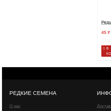
Редь
45
Р
В
К
РЕДКИЕ СЕМЕНА
ИНФ
О нас
Достав