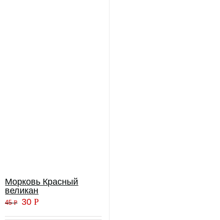
Морковь Красный
великан
30
Р
45
Р