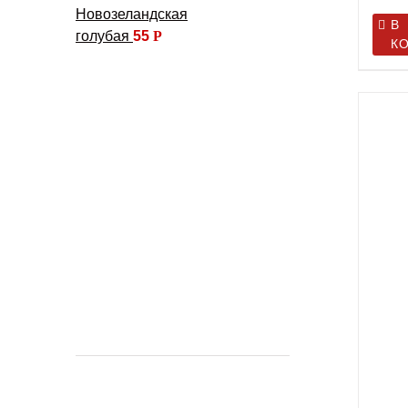
Новозеландская
В
голубая
55
Р
К