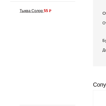
Тыква Солор
55
Р
О
О
Б
Д
Сопу